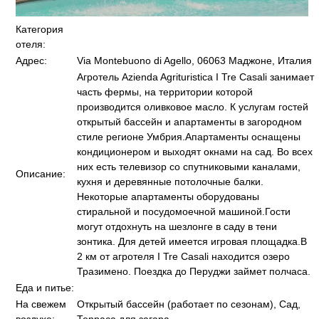
Категория
отеля:
Адрес:
Via Montebuono di Agello, 06063 Маджоне, Италия
Агротель Azienda Agrituristica I Tre Casali занимает
часть фермы, на территории которой
производится оливковое масло. К услугам гостей
открытый бассейн и апартаменты в загородном
стиле регионе Умбрия.Апартаменты оснащены
кондиционером и выходят окнами на сад. Во всех
них есть телевизор со спутниковыми каналами,
Описание:
кухня и деревянные потолочные балки.
Некоторые апартаменты оборудованы
стиральной и посудомоечной машиной.Гости
могут отдохнуть на шезлонге в саду в тени
зонтика. Для детей имеется игровая площадка.В
2 км от агротеля I Tre Casali находится озеро
Тразимено. Поездка до Перуджи займет полчаса.
Еда и питье:
На свежем
Открытый бассейн (работает по сезонам), Сад,